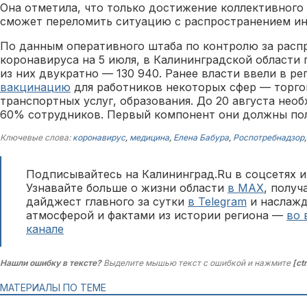
Она отметила, что только достижение коллективног
сможет переломить ситуацию с распространением ин
По данным оперативного штаба по контролю за расп
коронавируса на 5 июля, в Калининградской области 
из них двукратно — 130 940. Ранее власти ввели в р
вакцинацию
для работников некоторых сфер — торго
транспортных услуг, образования. До 20 августа нео
60% сотрудников. Первый компонент они должны пол
Ключевые слова:
коронавирус
,
медицина
,
Елена Бабура
,
Роспотребнадзор
Подписывайтесь на Калининград.Ru в соцсетях и
Узнавайте больше о жизни области
в MAX
, полу
дайджест главного за сутки
в Telegram
и наслажд
атмосферой и фактами из истории региона —
во 
канале
Нашли ошибку в тексте?
Выделите мышью текст с ошибкой и нажмите
[ct
МАТЕРИАЛЫ ПО ТЕМЕ