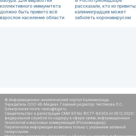
Бабура: Для выработки
В Роспотребнадзоре
коллективного иммунитета
рассказали, кто из привиты
должно быть привито всё
калининградцев может
взрослое население области
заболеть коронавирусом
© Информационно-аналитический портал Калининграда.
Учредитель ООО «В-Медиа». Главный редактор: Чистякова Л.С.
Электронная почта: news@kgd.ru.
Свидетельство о регистрации СМИ ЭЛ No ФС77-84303 от 05.12.2022г.
федеральной службой по надзору в сфере связи, информационных
технологий и массовых коммуникаций (Роскомнадзор).
Перепечатка информации возможна только с указанием активной
гиперссылки.