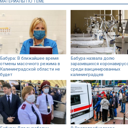
МАТЕРИАЛЫ ПО ТЕМЕ
Бабура: В ближайшее время
Бабура назвала долю
отмены масочного режима в
заразившихся коронавирус
Калининградской области не
среди вакцинированных
будет
калининградцев