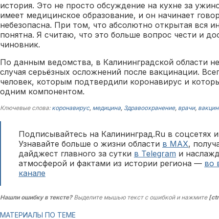
история. Это не просто обсуждение на кухне за ужин
имеет медицинское образование, и он начинает говор
небезопасна. При том, что абсолютно открытая вся и
понятна. Я считаю, что это больше вопрос чести и д
чиновник.
По данным ведомства, в Калининградской области не
случая серьёзных осложнений после вакцинации. Все
человек, которым подтвердили коронавирус и которы
одним компонентом.
Ключевые слова:
коронавирус
,
медицина
,
Здравоохранение
,
врачи
,
вакцин
Подписывайтесь на Калининград.Ru в соцсетях и
Узнавайте больше о жизни области
в MAX
, полу
дайджест главного за сутки
в Telegram
и наслажд
атмосферой и фактами из истории региона —
во 
канале
Нашли ошибку в тексте?
Выделите мышью текст с ошибкой и нажмите
[ct
МАТЕРИАЛЫ ПО ТЕМЕ