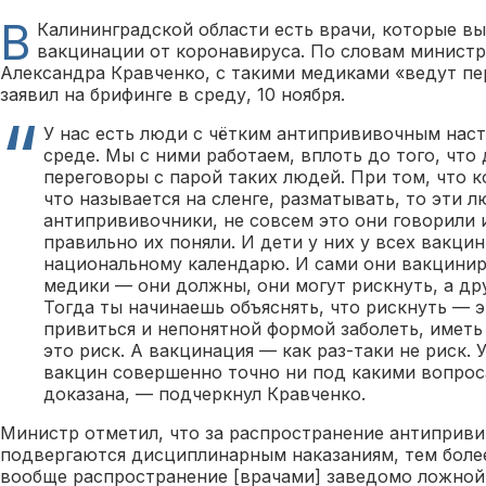
В
Калининградской области есть врачи, которые в
вакцинации от коронавируса. По словам минист
Александра Кравченко, с такими медиками «ведут пе
заявил на брифинге в среду, 10 ноября.
У нас есть люди с чётким антипрививочным нас
среде. Мы с ними работаем, вплоть до того, что 
переговоры с парой таких людей. При том, что к
что называется на сленге, разматывать, то эти л
антипрививочники, не совсем это они говорили 
правильно их поняли. И дети у них у всех вакци
национальному календарю. И сами они вакцинир
медики — они должны, они могут рискнуть, а др
Тогда ты начинаешь объяснять, что рискнуть — э
привиться и непонятной формой заболеть, иметь
это риск. А вакцинация — как раз-таки не риск. 
вакцин совершенно точно ни под какими вопрос
доказана, — подчеркнул Кравченко.
Министр отметил, что за распространение антиприви
подвергаются дисциплинарным наказаниям, тем боле
вообще распространение [врачами] заведомо ложной