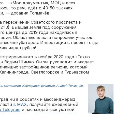
са — «Мои документы», МФЦ и всех
аюсь, то речь идёт о 40-50 тысячах
и, — добавил Толмачёв.
а пересечении Советского проспекта и
32:13). Бывшая земля под сооружения
о центра до 2019 года находилась в
ации. Областные власти попросили участок
знес-инкубаторов. Инвестиции в проект тогда
миллиарда рублей.
истрированного в ноябре 2020 года «Техно
ен Вадим Шимко. Он же руководит и владеет
пнейших застройщиков региона, который
Калининграде, Светлогорске и Гурьевском
во
,
технологии
,
Корпорация развития
,
Андрей Толмачёв
.
рад.Ru в соцсетях и мессенджерах!
бласти
в MAX
, получайте ежедневный
в Telegram
и наслаждайтесь уютной