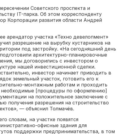
пересечении Советского проспекта и
ьству IT-парка. Об этом корреспонденту
тор Корпорации развития области Андрей
ее арендатор участка «Техно девелопмент»
учил разрешение на вырубку кустарников на
ритории под застройку. «На сегодняшний день
подготовили архитектурно-планировочные
ения, мы договорились с инвестором о
уктуре нашей инвестиционной сделки.
ствительно, инвестор начинает приводить в
ядок земельный участок, готовить его к
оительно-монтажным работам и проходить
 необходимые [процедуры по оформлению]
ументации на положительное заключение с
ью получения разрешения на строительство
ектов», — объяснил Толмачёв.
его словам, на участке появятся
инистративно-офисные здания для
тутов поддержки предпринимательства, в том