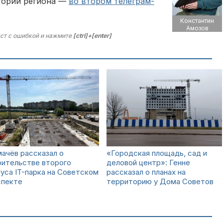
тории региона —
во втором телеграм-
Константин
Амозов
ст с ошибкой и нажмите
[ctrl]+[enter]
ачёв рассказал о
«Городская площадь, сад и
оительстве второго
деловой центр»: Генне
уса IT-парка на Советском
рассказал о планах на
спекте
территорию у Дома Советов