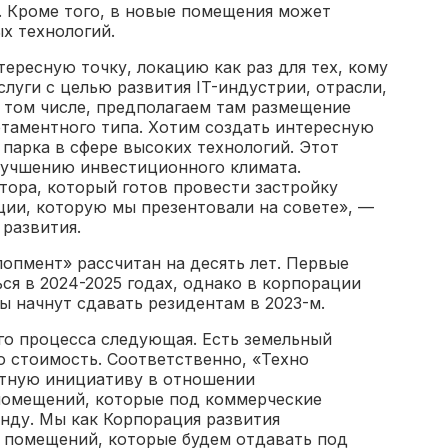
. Кроме того, в новые помещения может
х технологий.
ересную точку, локацию как раз для тех, кому
луги с целью развития IT-индустрии, отрасли,
 том числе, предполагаем там размещение
ртаментного типа. Хотим создать интересную
парка в сфере высоких технологий. Этот
улучшению инвестиционного климата.
тора, который готов провести застройку
ции, которую мы презентовали на совете», —
развития.
опмент» рассчитан на десять лет. Первые
ся в 2024-2025 годах, однако в корпорации
ы начнут сдавать резидентам в 2023-м.
о процесса следующая. Есть земельный
ю стоимость. Соответственно, «Техно
стную инициативу в отношении
омещений, которые под коммерческие
енду. Мы как Корпорация развития
ть помещений, которые будем отдавать под