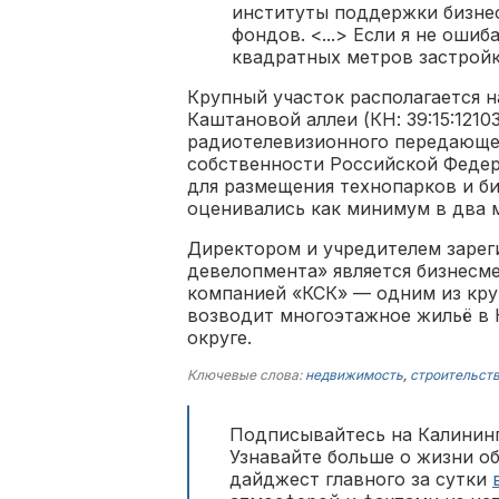
институты поддержки бизне
фондов. <...> Если я не ошиб
квадратных метров застройк
Крупный участок располагается н
Каштановой аллеи (КН: 39:15:1210
радиотелевизионного передающег
собственности Российской Федер
для размещения технопарков и би
оценивались как минимум в два 
Директором и учредителем зарег
девелопмента» является бизнесм
компанией «КСК» — одним из кру
возводит многоэтажное жильё в 
округе.
Ключевые слова:
недвижимость
,
строительст
Подписывайтесь на Калининг
Узнавайте больше о жизни о
дайджест главного за сутки