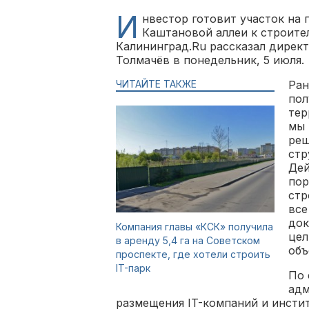
И
нвестор готовит участок на 
Каштановой аллеи к строител
Калининград.Ru рассказал дирек
Толмачёв в понедельник, 5 июля.
ЧИТАЙТЕ ТАКЖЕ
Ран
пол
тер
мы 
реш
стр
Дей
пор
стр
все
док
Компания главы «КСК» получила
цел
в аренду 5,4 га на Советском
объ
проспекте, где хотели строить
IT-парк
По 
адм
размещения IT-компаний и инсти