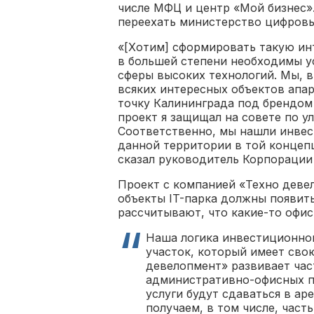
числе МФЦ и центр «Мой бизнес»
переехать министерство цифровы
«[Хотим] сформировать такую инт
в большей степени необходимы ус
сферы высоких технологий. Мы, в
всяких интересных объектов апа
точку Калининграда под брендом 
проект я защищал на совете по 
Соответственно, мы нашли инвес
данной территории в той концеп
сказал руководитель Корпорации 
Проект с компанией «Техно девел
объекты IT-парка должны появить
рассчитывают, что какие-то офис
Наша логика инвестиционног
участок, который имеет сво
девелопмент» развивает ча
административно-офисных п
услуги будут сдаваться в ар
получаем, в том числе, час