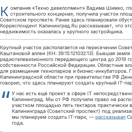
К
омпания «Техно девелопмент» Вадима Шимко, гл
строительного концерна», получила участок площ
Советском проспекте. Ранее здесь планировали обуст
Корреспондент Калининград.Ru рассказывает, что это
недвижимость оказалась у крупного застройщика.
Крупный участок располагается на пересечении Совет
Каштановой аллеи (КН: 39:15:121032:13). Бывшая земл
радиотелевизионного передающего центра до 2019 го
собственности Российской Федерации. Областные вл
для размещения технопарков и бизнес-инкубаторов. 
Калининградской области при правительстве РФ Дени
говорил, что здесь планируют создать крупный IT-пар
У нас есть ещё проект в сфере IT непосредствен
Калининград. Мы от РФ получили право на расп
участком площадью пять гектаров практически 
Калининграда (Советский проспект) под реализа
мы планируем создать IT-парк, —
рассказывал
Са
года.