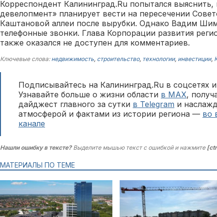
Корреспондент Калининград.Ru попытался выяснить, 
девелопмент» планирует вести на пересечении Совет
Каштановой аллеи после вырубки. Однако Вадим Шим
телефонные звонки. Глава Корпорации развития реги
также оказался не доступен для комментариев.
Ключевые слова:
недвижимость
,
строительство
,
технологии
,
инвестиции
,
Подписывайтесь на Калининград.Ru в соцсетях и
Узнавайте больше о жизни области
в MAX
, полу
дайджест главного за сутки
в Telegram
и наслажд
атмосферой и фактами из истории региона —
во 
канале
Нашли ошибку в тексте?
Выделите мышью текст с ошибкой и нажмите
[ct
МАТЕРИАЛЫ ПО ТЕМЕ