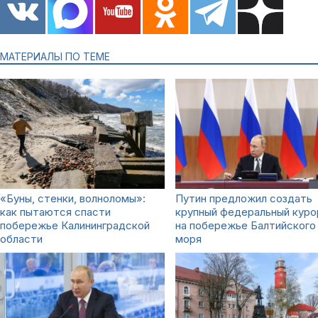
МАТЕРИАЛЫ ПО ТЕМЕ
«Буны, стенки, волноломы»:
Путин предложил создать
как пытаются спасти
крупный федеральный куро
побережье Калининградской
на побережье Балтийского
области
моря