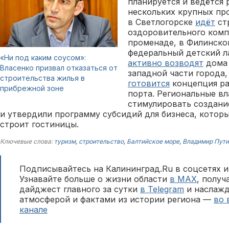
планируется и ведётся 
нескольких крупных про
в Светлогорске
идёт
ст
оздоровительного комп
променаде, в Филинско
федеральный детский ла
«Ни под каким соусом»:
активно возводят
дома 
Власенко призвал отказаться от
западной части города,
строительства жилья в
готовится
концепция ра
прибрежной зоне
порта. Региональные в
стимулировать создани
и утвердили программу субсидий для бизнеса, котор
строит гостиницы.
Ключевые слова:
туризм
,
строительство
,
Балтийское море
,
Владимир Пути
Подписывайтесь на Калининград.Ru в соцсетях и
Узнавайте больше о жизни области
в MAX
, полу
дайджест главного за сутки
в Telegram
и наслажд
атмосферой и фактами из истории региона —
во 
канале