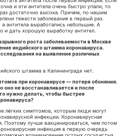
аботать антитела после первой инфекции. Если
очна и эти антитела очень быстро упали, то
раз достаточно высока. Причём, по нашим
епени тяжести заболевания в первый раз.
, а антитела выработались небольшие. А
ло и дать хорошую выработку антител.
 взрывного роста заболеваемости в Москве
ение индийского штамма коронавируса.
исследования на выявление различных
ийского штамма в Калининграде нет.
птомов при коронавирусе — потеря обоняния.
о оно не восстанавливается и после
что нужно делать, чтобы быстрее
оронавируса?
ее лёгких симптомов, которым люди могут
ронавирусной инфекции. Коронавирусная
я. Поэтому лучше вакцинироваться, чем потом
Короновирусная инфекция в первую очередь
ь возможно возникновение острых сосудистых