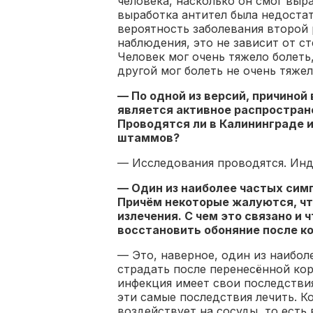
человека, насколько он смог выр
выработка антител была недостат
вероятность заболевания второй 
наблюдения, это не зависит от ст
Человек мог очень тяжело болеть
другой мог болеть не очень тяже
— По одной из версий, причиной
является активное распростран
Проводятся ли в Калининграде 
штаммов?
— Исследования проводятся. Инд
— Один из наиболее частых сим
Причём некоторые жалуются, чт
излечения. С чем это связано и 
восстановить обоняние после к
— Это, наверное, один из наибол
страдать после перенесённой ко
инфекция имеет свои последстви
эти самые последствия лечить. 
воздействует на сосуды, то ест