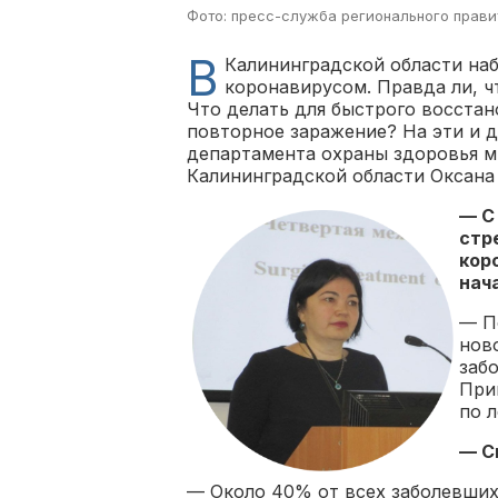
Фото: пресс-служба регионального прави
В
Калининградской области на
коронавирусом. Правда ли, 
Что делать для быстрого восстан
повторное заражение? На эти и д
департамента охраны здоровья м
Калининградской области Оксана
— С
стр
кор
нач
— П
нов
заб
При
по 
— С
— Около 40% от всех заболевших.