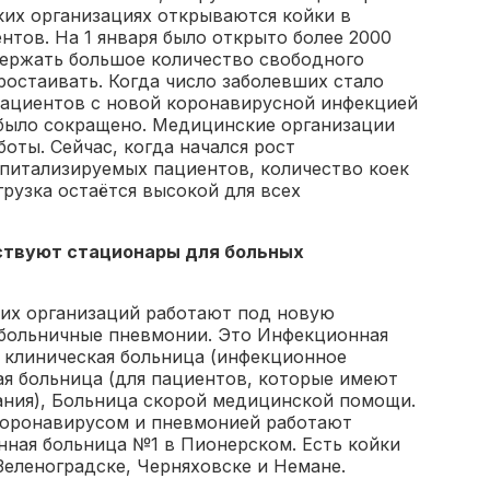
ких организациях открываются койки в
нтов. На 1 января было открыто более 2000
 держать большое количество свободного
ростаивать. Когда число заболевших стало
 пациентов с новой коронавирусной инфекцией
было сокращено. Медицинские организации
оты. Сейчас, когда начался рост
спитализируемых пациентов, количество коек
грузка остаётся высокой для всех
ствуют стационары для больных
ких организаций работают под новую
больничные пневмонии. Это Инфекционная
я клиническая больница (инфекционное
ая больница (для пациентов, которые имеют
ния), Больница скорой медицинской помощи.
 коронавирусом и пневмонией работают
ная больница №1 в Пионерском. Есть койки
еленоградске, Черняховске и Немане.