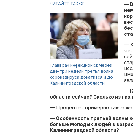
ЧИТАЙТЕ ТАКЖЕ
— В
нем
кор
вес
бес
ста
— К
что
сей
ста
Главврач инфекционки: Через
исс
две-три недели третья волна
име
коронавируса докатится и до
явл
Калининградской области
— К
области сейчас? Сколько из них
— Процентно примерно такое же 
— Особенность третьей волны ко
больше молодых людей в возраст
Калининградской области?