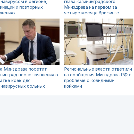
навирусом в регионе,
глава калининградского
инации и повторных
Минздрава на первом за
ажениях
четыре месяца брифинге
ва Минздрава посетит
Региональные власти ответили
нинград после заявления о
на сообщения Минздрава РФ о
атке коек для
проблеме с ковидными
онавирусных больных
койками