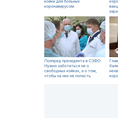
койки для больных
коро
коронавирусом
вакц
зар
Полпред президента в СЗФО:
Гла
Нужно заботиться не о
Кали
свободных койках, а о том,
нехв
чтобы на них не попасть
кор