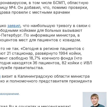
ронавирусом, в том числе БСМП, областную
ицу №4. Он добавил, что, помимо проверки,
драва провели с местными врачами
ашко
заявил
, что наибольшую тревогу в связи с
ободными койками для больных вызывают
-Петербург. По информации министра, в
роцентов мест для пациентов с ковидом.
то не так. «Сегодня в регионе пациентов с
т 21 стационар, развёрнуто 1994 койки,
омент свободно 18,7% коечного фонда (что
егодня находятся 36 пациентов, 82 койки с ИВЛ
службе правительства.
и
визит в Калининградскую области министра
ко и полномочного представителя президента
авоохранение
.
рад.Ru в соцсетях и мессенджерах!