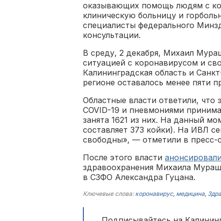
оказывающих помощь людям с ко
клиническую больницу и горбольн
специалисты федерального Минз
консультации.
В среду, 2 декабря, Михаил Мур
ситуацией с коронавирусом и св
Калининградская область и Санкт
регионе оставалось менее пяти п
Областные власти ответили, что э
COVID-19 и пневмониями принимаю
занята 1621 из них. На данный м
составляет 373 койки). На ИВЛ с
свободны», — отметили в пресс-
После этого власти
анонсировал
здравоохранения Михаила Мураш
в СЗФО Александра Гуцана.
Ключевые слова:
коронавирус
,
медицина
,
Здр
Подписывайтесь на Калининг