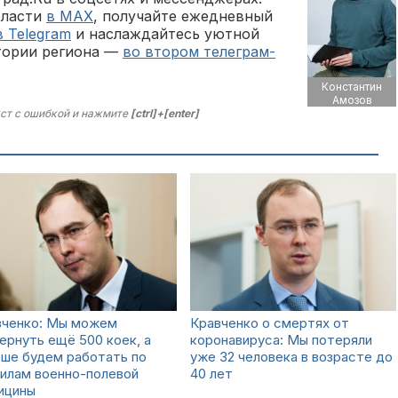
бласти
в MAX
, получайте ежедневный
в Telegram
и наслаждайтесь уютной
тории региона —
во втором телеграм-
Константин
Амозов
ст с ошибкой и нажмите
[ctrl]+[enter]
вченко: Мы можем
Кравченко о смертях от
ернуть ещё 500 коек, а
коронавируса: Мы потеряли
ше будем работать по
уже 32 человека в возрасте до
илам военно-полевой
40 лет
ицины