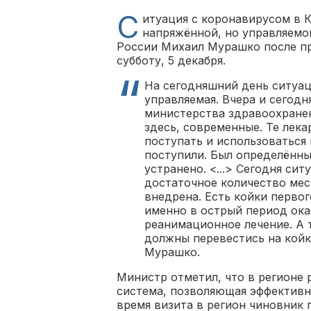
С
итуация с коронавирусом в 
напряжённой, но управляемо
России Михаил Мурашко после пр
субботу, 5 декабря.
На сегодняшний день ситуац
управляемая. Вчера и сегодн
министерства здравоохранен
здесь, современные. Те лек
поступать и использоваться
поступили. Был определённы
устранено. <...> Сегодня си
достаточное количество мес
внедрена. Есть койки перво
именно в острый период ока
реанимационное лечение. А 
должны перевестись на койк
Мурашко.
Министр отметил, что в регионе
система, позволяющая эффективно
время визита в регион чиновник 