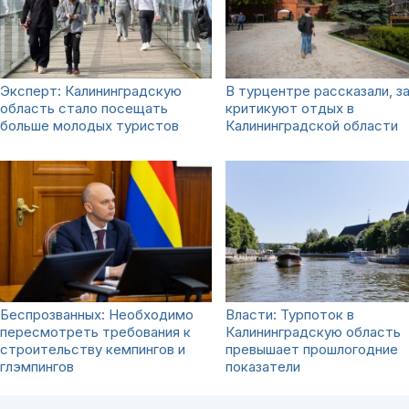
Эксперт: Калининградскую
В турцентре рассказали, з
область стало посещать
критикуют отдых в
больше молодых туристов
Калининградской области
Беспрозванных: Необходимо
Власти: Турпоток в
пересмотреть требования к
Калининградскую область
строительству кемпингов и
превышает прошлогодние
глэмпингов
показатели