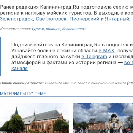
Ранее редакция Калининград.Ru подготовила серию м
региона к наплыву майских туристов. В выходные ко
Зеленоградск
,
Светлогорск
,
Пионерский
и
Янтарный
.
Ключевые слова:
туризм
,
полиция
,
безопасность
.
Подписывайтесь на Калининград.Ru в соцсетях и
Узнавайте больше о жизни области
в MAX
, полу
дайджест главного за сутки
в Telegram
и наслажд
атмосферой и фактами из истории региона —
во 
канале
Нашли ошибку в тексте?
Выделите мышью текст с ошибкой и нажмите
[ct
МАТЕРИАЛЫ ПО ТЕМЕ