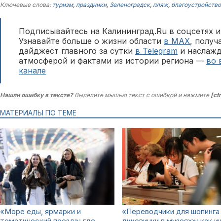
Ключевые слова:
туризм
,
праздники
,
Зеленоградск
,
пляж
,
благоустройство
Подписывайтесь на Калининград.Ru в соцсетях и
Узнавайте больше о жизни области
в MAX
, полу
дайджест главного за сутки
в Telegram
и наслажд
атмосферой и фактами из истории региона —
во 
канале
Нашли ошибку в тексте?
Выделите мышью текст с ошибкой и нажмите
[ct
МАТЕРИАЛЫ ПО ТЕМЕ
«Море еды, ярмарки и
«Переводчики для шопинга
тематический поезд»: где
диковинки в музеях»: как 