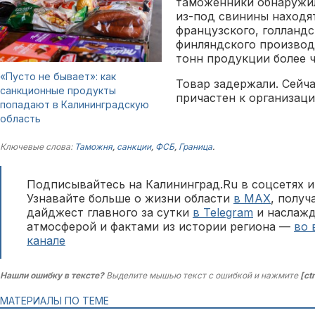
таможенники обнаружил
из-под свинины находя
французского, голландс
финляндского производ
тонн продукции более ч
«Пусто не бывает»: как
Товар задержали. Сейча
санкционные продукты
причастен к организаци
попадают в Калининградскую
область
Ключевые слова:
Таможня
,
санкции
,
ФСБ
,
Граница
.
Подписывайтесь на Калининград.Ru в соцсетях и
Узнавайте больше о жизни области
в MAX
, полу
дайджест главного за сутки
в Telegram
и наслажд
атмосферой и фактами из истории региона —
во 
канале
Нашли ошибку в тексте?
Выделите мышью текст с ошибкой и нажмите
[ct
МАТЕРИАЛЫ ПО ТЕМЕ