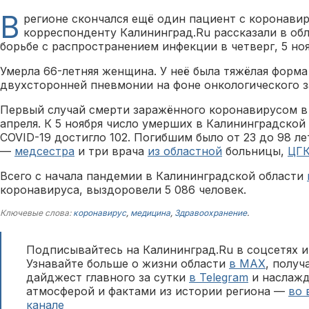
В
регионе скончался ещё один пациент с коронавир
корреспонденту Калининград.Ru рассказали в об
борьбе с распространением инфекции в четверг, 5 ноя
Умерла 66-летняя женщина. У неё была тяжёлая форм
двухсторонней пневмонии на фоне онкологического з
Первый случай смерти заражённого коронавирусом в
апреля. К 5 ноября число умерших в Калининградской
COVID-19 достигло 102. Погибшим было от 23 до 98 ле
—
медсестра
и три врача
из областной
больницы,
ЦГ
Всего с начала пандемии в Калининградской области
коронавируса, выздоровели 5 086 человек.
Ключевые слова:
коронавирус
,
медицина
,
Здравоохранение
.
Подписывайтесь на Калининград.Ru в соцсетях и
Узнавайте больше о жизни области
в MAX
, полу
дайджест главного за сутки
в Telegram
и наслажд
атмосферой и фактами из истории региона —
во 
канале