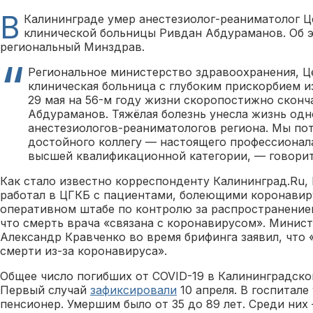
В
Калининграде умер анестезиолог-реаниматолог Ц
клинической больницы Ривдан Абдураманов. Об 
региональный Минздрав.
Региональное министерство здравоохранения, Ц
клиническая больница с глубоким прискорбием и
29 мая на 56-м году жизни скоропостижно сконч
Абдураманов. Тяжёлая болезнь унесла жизнь одн
анестезиологов-реаниматологов региона. Мы пот
достойного коллегу — настоящего профессионал
высшей квалификационной категории, — говорит
Как стало известно корреспонденту Калининград.Ru
работал в ЦГКБ с пациентами, болеющими коронавир
оперативном штабе по контролю за распространение
что смерть врача «связана с коронавирусом». Минис
Александр Кравченко во время брифинга заявил, что 
смерти из-за коронавируса».
Общее число погибших от COVID-19 в Калининградской
Первый случай
зафиксировали
10 апреля. В госпитал
пенсионер. Умершим было от 35 до 89 лет. Среди ни