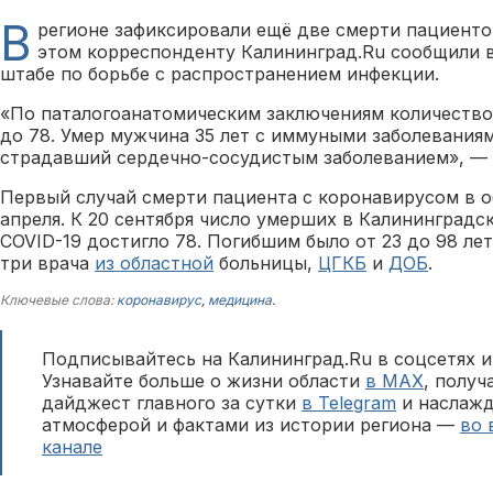
В
регионе зафиксировали ещё две смерти пациенто
этом корреспонденту Калининград.Ru сообщили 
штабе по борьбе с распространением инфекции.
«По паталогоанатомическим заключениям количество
до 78. Умер мужчина 35 лет с иммуными заболеваниям
страдавший сердечно-сосудистым заболеванием», — 
Первый случай смерти пациента с коронавирусом в 
апреля. К 20 сентября число умерших в Калининградс
COVID-19 достигло 78. Погибшим было от 23 до 98 ле
три врача
из областной
больницы,
ЦГКБ
и
ДОБ
.
Ключевые слова:
коронавирус
,
медицина
.
Подписывайтесь на Калининград.Ru в соцсетях и
Узнавайте больше о жизни области
в MAX
, полу
дайджест главного за сутки
в Telegram
и наслажд
атмосферой и фактами из истории региона —
во 
канале