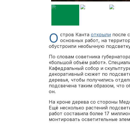
О
стров Канта
открыли
после с
основных работ, на территор
обустроили необычную подсветк
По словам советника губернатора
«большой объём работ». Специал
Кафедральный собор и скульптуры
декоративный сюжет по подсветк
деревья, чтобы получились отде
подсвечена таким образом, что о
он.
На кроне дерева со стороны Мед
Ещё несколько растений подсвет
работ составила более 17 милли
монтировать осветительные элеме