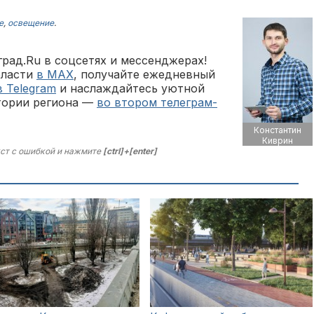
е
,
освещение
.
рад.Ru в соцсетях и мессенджерах!
бласти
в MAX
, получайте ежедневный
в Telegram
и наслаждайтесь уютной
тории региона —
во втором телеграм-
Константин
Киврин
ст с ошибкой и нажмите
[ctrl]+[enter]