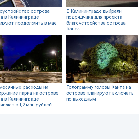
гоустройство острова
В Калининграде выбрали
а в Калининграде
подрядчика для проекта
нируют продолжить в мае
благоустройства острова
Канта
месячные расходы на
Голограмму головы Канта на
ржание парка на острове
острове планируют включать
а в Калининграде
по выходным
ивают в 1,2 млн рублей