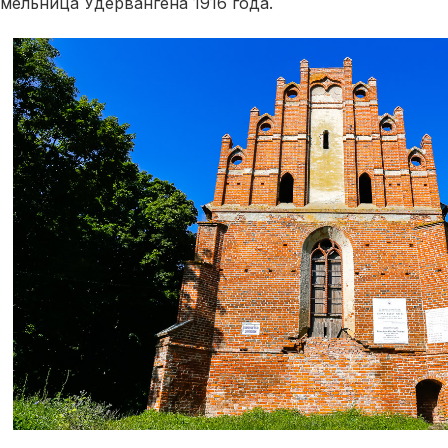
мельница Удервангена 1916 года.