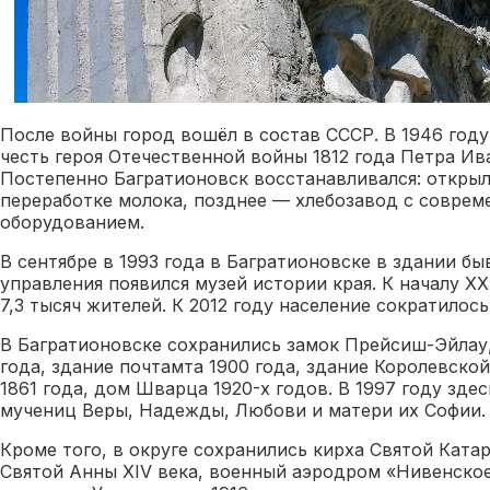
После войны город вошёл в состав СССР. В 1946 году
честь героя Отечественной войны 1812 года Петра Ив
Постепенно Багратионовск восстанавливался: открыл
переработке молока, позднее — хлебозавод с совре
оборудованием.
В сентябре в 1993 года в Багратионовске в здании б
управления появился музей истории края. К началу XX
7,3 тысяч жителей. К 2012 году население сократилось
В Багратионовске сохранились замок Прейсиш-Эйлау,
года, здание почтамта 1900 года, здание Королевско
1861 года, дом Шварца 1920-х годов. В 1997 году зде
мучениц Веры, Надежды, Любови и матери их Софии.
Кроме того, в округе сохранились кирха Святой Катар
Святой Анны XIV века, военный аэродром «Нивенское»