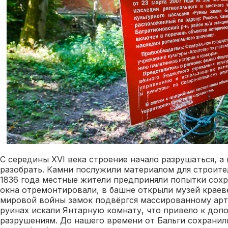
С середины XVI века строение начало разрушаться, а
разобрать. Камни послужили материалом для строите
1836 года местные жители предприняли попытки сохр
окна отремонтировали, в башне открыли музей краев
мировой войны замок подвёргся массированному арто
руинах искали Янтарную комнату, что привело к доп
разрушениям. До нашего времени от Бальги сохранил