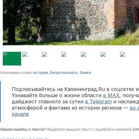
Ключевые слова:
история
,
Багратионовск
,
Замки
.
Подписывайтесь на Калининград.Ru в соцсетях и
Узнавайте больше о жизни области
в MAX
, полу
дайджест главного за сутки
в Telegram
и наслажд
атмосферой и фактами из истории региона —
во 
канале
Нашли ошибку в тексте?
Выделите мышью текст с ошибкой и нажмите
[ct