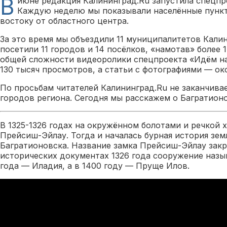
В
июне редакция Калининград.Ru запустила спецп
Каждую неделю мы показывали населённые пункт
востоку от областного центра.
За это время мы объездили 11 муниципалитетов Кали
посетили 11 городов и 14 посёлков, «намотав» более 
общей сложности видеоролики спецпроекта «Идём на
130 тысяч просмотров, а статьи с фотографиями — око
По просьбам читателей Калининград.Ru не заканчива
городов региона. Сегодня мы расскажем о Багратионо
В 1325-1326 годах на окружённом болотами и речкой 
Прейсиш-Эйлау. Тогда и началась бурная история зе
Багратионовска. Название замка Прейсиш-Эйлау закре
исторических документах 1326 года сооружение назыв
года — Иладия, а в 1400 году — Пруще Илов.