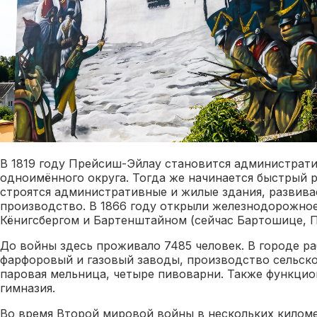
В 1819 году Прейсиш-Эйлау становится администрат
одноимённого округа. Тогда же начинается быстрый р
строятся административные и жилые здания, развив
производство. В 1866 году открыли железнодорожно
Кёнигсбергом и Бартенштайном (сейчас Бартошице, П
До войны здесь проживало 7485 человек. В городе р
фарфоровый и газовый заводы, производство сельск
паровая мельница, четыре пивоварни. Также функци
гимназия.
Во время Второй мировой войны в нескольких килом