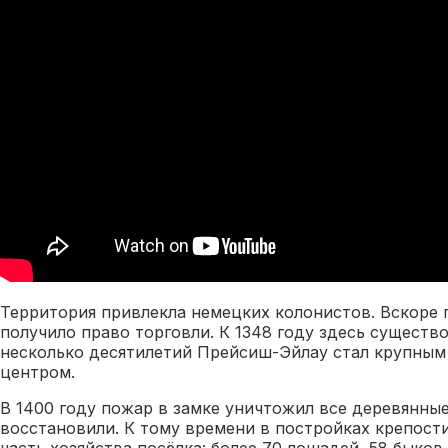
Территория привлекла немецких колонистов. Вскоре 
получило право торговли. К 1348 году здесь существо
несколько десятилетий Прейсиш-Эйлау стал крупны
центром.
В 1400 году пожар в замке уничтожил все деревянные
восстановили. К тому времени в постройках крепост
часть хозяйства посёлка: более 70 лошадей, 58 быков 