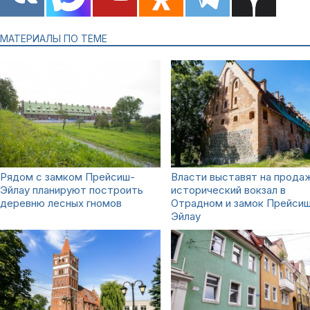
МАТЕРИАЛЫ ПО ТЕМЕ
Рядом с замком Прейсиш-
Власти выставят на прода
Эйлау планируют построить
исторический вокзал в
деревню лесных гномов
Отрадном и замок Прейси
Эйлау