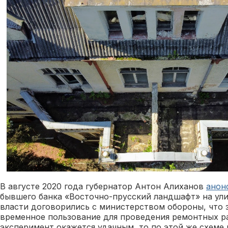
В августе 2020 года губернатор Антон Алиханов
анон
бывшего банка «Восточно-прусский ландшафт» на ул
власти договорились с министерством обороны, что 
временное пользование для проведения ремонтных ра
эксперимент окажется удачным, то по этой же схеме 