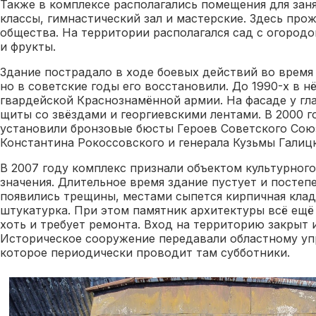
Также в комплексе располагались помещения для зан
классы, гимнастический зал и мастерские. Здесь про
общества. На территории располагался сад с огород
и фрукты.
Здание пострадало в ходе боевых действий во время
но в советские годы его восстановили. До 1990-х в н
гвардейской Краснознамённой армии. На фасаде у гл
щиты со звёздами и георгиевскими лентами. В 2000 г
установили бронзовые бюсты Героев Советского Со
Константина Рокоссовского и генерала Кузьмы Галицк
В 2007 году комплекс признали объектом культурного
значения. Длительное время здание пустует и постеп
появились трещины, местами сыпется кирпичная клад
штукатурка. При этом памятник архитектуры всё ещё
хоть и требует ремонта. Вход на территорию закрыт 
Историческое сооружение передавали областному уп
которое периодически проводит там субботники.