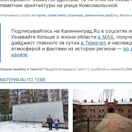
памятник архитектуры на улице Комсомольской.
Ключевые слова:
история
,
памятники
,
военные
,
ремонтные работы
,
Антон 
Подписывайтесь на Калининград.Ru в соцсетях и
Узнавайте больше о жизни области
в MAX
, полу
дайджест главного за сутки
в Telegram
и наслажд
атмосферой и фактами из истории региона —
во 
канале
Нашли ошибку в тексте?
Выделите мышью текст с ошибкой и нажмите
[ct
МАТЕРИАЛЫ ПО ТЕМЕ