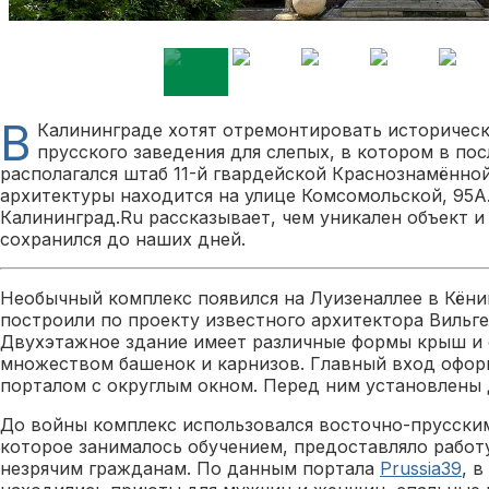
В
Калининграде хотят отремонтировать историческ
прусского заведения для слепых, в котором в по
располагался штаб 11-й гвардейской Краснознамённо
архитектуры находится на улице Комсомольской, 95А
Калининград.Ru рассказывает, чем уникален объект и
сохранился до наших дней.
Необычный комплекс появился на Луизеналлее в Кёнигс
построили по проекту известного архитектора Вильг
Двухэтажное здание имеет различные формы крыш и
множеством башенок и карнизов. Главный вход офо
порталом с округлым окном. Перед ним установлены 
До войны комплекс использовался восточно-прусским
которое занималось обучением, предоставляло работ
незрячим гражданам. По данным портала
Prussia39
, 