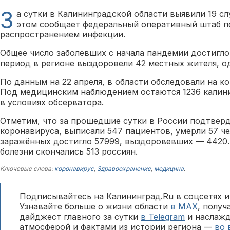
З
а сутки в Калининградской области выявили 19 сл
этом сообщает федеральный оперативный штаб п
распространением инфекции.
Общее число заболевших с начала пандемии достигло 
период в регионе выздоровели 42 местных жителя, о
По данным на 22 апреля, в области обследовали на ко
Под медицинским наблюдением остаются 1236 калини
в условиях обсерватора.
Отметим, что за прошедшие сутки в России подтверд
коронавируса, выписали 547 пациентов, умерли 57 че
заражённых достигло 57999, выздоровевших — 4420.
болезни скончались 513 россиян.
Ключевые слова:
коронавирус
,
Здравоохранение
,
медицина
.
Подписывайтесь на Калининград.Ru в соцсетях и
Узнавайте больше о жизни области
в MAX
, полу
дайджест главного за сутки
в Telegram
и наслажд
атмосферой и фактами из истории региона —
во 