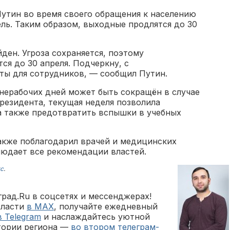
утин во время своего обращения к населению
ль. Таким образом, выходные продлятся до 30
ден. Угроза сохраняется, поэтому
ся до 30 апреля. Подчеркну, с
ты для сотрудников, — сообщил Путин.
 нерабочих дней может быть сокращён в случае
резидента, текущая неделя позволила
 а также предотвратить вспышки в учебных
акже поблагодарил врачей и медицинских
блюдает все рекомендации властей.
с
.
рад.Ru в соцсетях и мессенджерах!
бласти
в MAX
, получайте ежедневный
в Telegram
и наслаждайтесь уютной
тории региона —
во втором телеграм-