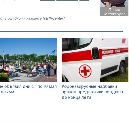
Денис
Костоглодов
ст с ошибкой и нажмите
[ctrl]+[enter]
н объявил дни с 1 по 10 мая
Коронавирусные надбавки
одными
врачам предложили продлить
до конца лета