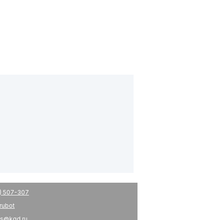
) 507-307
drubot
s@kgd.ru