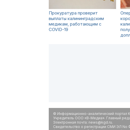
Прокуратура проверит
Опе
выплаты калининградским
кор
медикам, работающим с
кали
COVID-19
полу
допл
© Информационно-аналитический портал К
Учредитель ООО «В-Медиа». Главный редак
Электронная почта: news@kgd.ru.
Свидетельство о регистрации СМИ ЭЛ No Ф