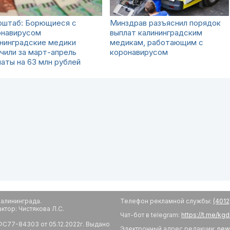
рштаб: Борющиеся с
Минздрав разъяснил порядок
онавирусом
выплат калининградским
нинградские медики
медикам, работающим с
чили за март-апрель
коронавирусом
аты на 63 млн рублей
алининграда.
Телефон рекламной службы:
(4012
тор: Чистякова Л.С.
Чат-бот в telegram:
https://t.me/kg
С77-84303 от 05.12.2022г. Выдано
Электронный адрес редакции:
new