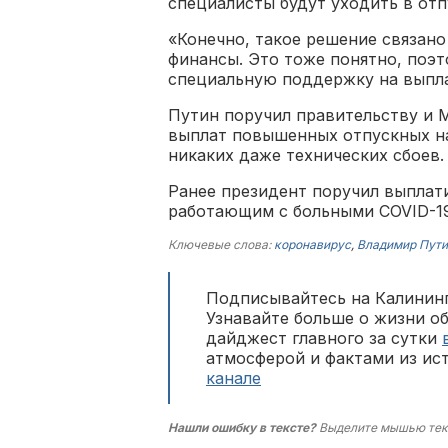
специалисты будут уходить в отп
«Конечно, такое решение связано
финансы. Это тоже понятно, поэ
специальную поддержку на выпла
Путин поручил правительству и 
выплат повышенных отпускных на
никаких даже технических сбоев.
Ранее президент поручил выплати
работающим с больными COVID-19,
Ключевые слова:
коронавирус
,
Владимир Пути
Подписывайтесь на Калининг
Узнавайте больше о жизни о
дайджест главного за сутки
атмосферой и фактами из ис
канале
Нашли ошибку в тексте?
Выделите мышью тек