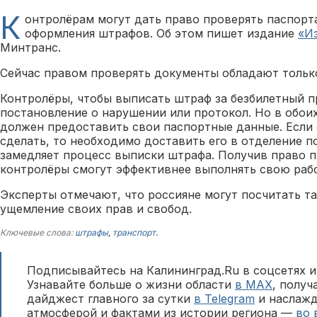
К
онтролёрам могут дать право проверять паспорта
оформления штрафов. Об этом пишет издание
«И
Минтранс.
Сейчас правом проверять документы обладают тольк
Контролёры, чтобы выписать штраф за безбилетный п
постановление о нарушении или протокол. Но в обои
должен предоставить свои паспортные данные. Если 
сделать, то необходимо доставить его в отделение п
замедляет процесс выписки штрафа. Получив право 
контролёры смогут эффективнее выполнять свою рабо
Эксперты отмечают, что россияне могут посчитать т
ущемление своих прав и свобод.
Ключевые слова:
штрафы
,
транспорт
.
Подписывайтесь на Калининград.Ru в соцсетях и
Узнавайте больше о жизни области
в MAX
, полу
дайджест главного за сутки
в Telegram
и наслажд
атмосферой и фактами из истории региона —
во 