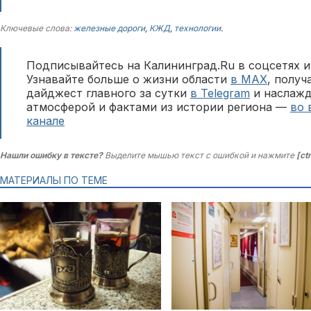
Ключевые слова:
железные дороги
,
КЖД
,
технологии
.
Подписывайтесь на Калининград.Ru в соцсетях и
Узнавайте больше о жизни области
в MAX
, полу
дайджест главного за сутки
в Telegram
и наслажд
атмосферой и фактами из истории региона —
во 
канале
Нашли ошибку в тексте?
Выделите мышью текст с ошибкой и нажмите
[ct
МАТЕРИАЛЫ ПО ТЕМЕ