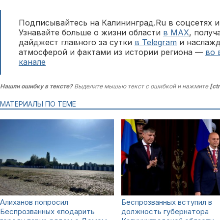
Подписывайтесь на Калининград.Ru в соцсетях и
Узнавайте больше о жизни области
в MAX
, полу
дайджест главного за сутки
в Telegram
и наслажд
атмосферой и фактами из истории региона —
во 
канале
Нашли ошибку в тексте?
Выделите мышью текст с ошибкой и нажмите
[ct
МАТЕРИАЛЫ ПО ТЕМЕ
Алиханов попросил
Беспрозванных вступил в
Беспрозванных «подарить
должность губернатора