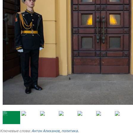
Ключевые слова:
Антон Алиханов
,
политика
.