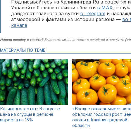
Подписывайтесь на Калининград.Ru в соцсетях и
Узнавайте больше о жизни области
в MAX
, полу
дайджест главного за сутки
в Telegram
и наслажд
атмосферой и фактами из истории региона —
во 
канале
Нашли ошибку в тексте?
Выделите мышью текст с ошибкой и нажмите
[ct
МАТЕРИАЛЫ ПО ТЕМЕ
Калининградстат: В августе
«Вполне ожидаемые»: экс
цена на огурцы в регионе
объяснил годовой рост цен
выросла на 15%
овощи в Калининградской
области