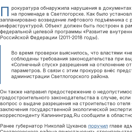
П
рокуратура обнаружила нарушения в документах 
на променаде в Светлогорске. Как было установл
запланировано возведение лифтового подъёмника с 
инфраструктурой. Объект должен быть построен в ра
федеральной целевой программы «Развитие внутренне
Российской Федерации (2011-2018 годы).
Во время проверки выяснилось, что властями «н
соблюдены требования законодательства при вы
«Солнечный спуск» разрешения на отклонение о
параметров. В связи с этим прокурор внёс предс
администрации Светлогорского района.
Он также направил предостережение о недопустимо
градостроительного законодательства в случае, если
вопрос о выдаче разрешения на строительство отеля
заключения государственной экологической эксперти
корреспонденту Калининград.Ru сообщили в областно
Ранее губернатор Николай Цуканов
поручил
главе ад
Светлогорского района приостановить строительство