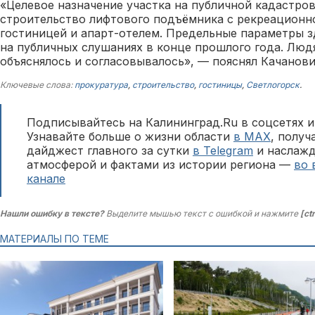
«Целевое назначение участка на публичной кадастро
строительство лифтового подъёмника с рекреационн
гостиницей и апарт-отелем. Предельные параметры з
на публичных слушаниях в конце прошлого года. Люд
объяснялось и согласовывалось», — пояснял Качанов
Ключевые слова:
прокуратура
,
строительство
,
гостиницы
,
Светлогорск
.
Подписывайтесь на Калининград.Ru в соцсетях и
Узнавайте больше о жизни области
в MAX
, полу
дайджест главного за сутки
в Telegram
и наслажд
атмосферой и фактами из истории региона —
во 
канале
Нашли ошибку в тексте?
Выделите мышью текст с ошибкой и нажмите
[ct
МАТЕРИАЛЫ ПО ТЕМЕ