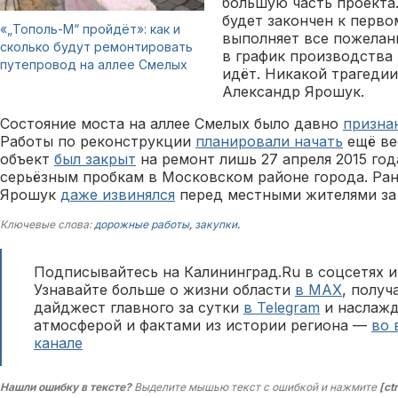
большую часть проекта.
будет закончен к перво
«„Тополь-М“ пройдёт»: как и
выполняет все пожелан
сколько будут ремонтировать
в график производства 
путепровод на аллее Смелых
идёт. Никакой трагеди
Александр Ярошук.
Состояние моста на аллее Смелых было давно
призна
Работы по реконструкции
планировали начать
ещё ве
объект
был закрыт
на ремонт лишь 27 апреля 2015 год
серьёзным пробкам в Московском районе города. Ра
Ярошук
даже извинялся
перед местными жителями за 
Ключевые слова:
дорожные работы
,
закупки
.
Подписывайтесь на Калининград.Ru в соцсетях и
Узнавайте больше о жизни области
в MAX
, полу
дайджест главного за сутки
в Telegram
и наслажд
атмосферой и фактами из истории региона —
во 
канале
Нашли ошибку в тексте?
Выделите мышью текст с ошибкой и нажмите
[ct