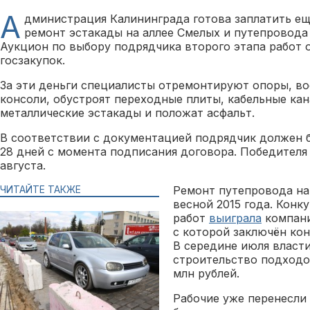
А
дминистрация Калининграда готова заплатить ещё
ремонт эстакады на аллее Смелых и путепровода
Аукцион по выбору подрядчика второго этапа работ о
госзакупок.
За эти деньги специалисты отремонтируют опоры, в
консоли, обустроят переходные плиты, кабельные ка
металлические эстакады и положат асфальт.
В соответствии с документацией подрядчик должен б
28 дней с момента подписания договора. Победителя
августа.
ЧИТАЙТЕ ТАКЖЕ
Ремонт путепровода на
весной 2015 года. Конк
работ
выиграла
компани
с которой заключён кон
В середине июля власт
строительство подходов
млн рублей.
Рабочие уже перенесли