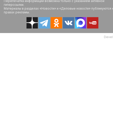
Перепечатка информации возможна только с указанием активной
гиперссылки.
Материалы в разделах «Новости» и «Деловые новости» публикуются 
правах рекламы.
Devel