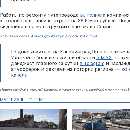
Работы по ремонту путепровода
выполняла
компания
которой заключили контракт на 38,5 млн рублей. Поз
выделили на реконструкцию ещё около 15 млн.
Ключевые слова:
Александр Ярошук
,
Дороги
,
транспорт
.
Подписывайтесь на Калининград.Ru в соцсетях и
Узнавайте больше о жизни области
в MAX
, полу
дайджест главного за сутки
в Telegram
и наслажд
атмосферой и фактами из истории региона —
во 
канале
Нашли ошибку в тексте?
Выделите мышью текст с ошибкой и нажмите
[ct
МАТЕРИАЛЫ ПО ТЕМЕ