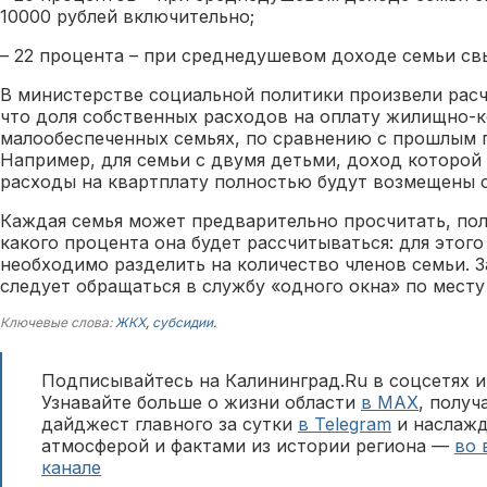
10000 рублей включительно;
– 22 процента – при среднедушевом доходе семьи св
В министерстве социальной политики произвели рас
что доля собственных расходов на оплату жилищно-к
малообеспеченных семьях, по сравнению с прошлым г
Например, для семьи с двумя детьми, доход которой с
расходы на квартплату полностью будут возмещены 
Каждая семья может предварительно просчитать, пол
какого процента она будет рассчитываться: для этог
необходимо разделить на количество членов семьи. 
следует обращаться в службу «одного окна» по месту
Ключевые слова:
ЖКХ
,
субсидии
.
Подписывайтесь на Калининград.Ru в соцсетях и
Узнавайте больше о жизни области
в MAX
, полу
дайджест главного за сутки
в Telegram
и наслажд
атмосферой и фактами из истории региона —
во 
канале