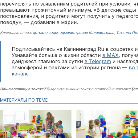
перечислять по заявлениям родителей при условии, ч
превышают прожиточный минимум. «В детские сады 
постановления, и родители могут получить у педагог
поводу», — добавили в мэрии.
Ключевые слова:
детские сады
,
администрация Калининграда
,
Татьяна Пе
Подписывайтесь на Калининград.Ru в соцсетях и
Узнавайте больше о жизни области
в MAX
, полу
дайджест главного за сутки
в Telegram
и наслажд
атмосферой и фактами из истории региона —
во 
канале
Нашли ошибку в тексте?
Выделите мышью текст с ошибкой и нажмите
[ct
МАТЕРИАЛЫ ПО ТЕМЕ