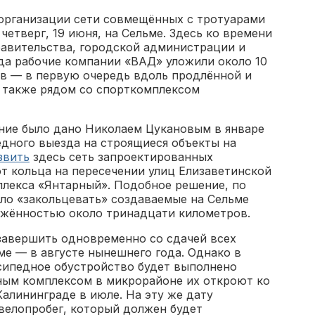
 организации сети совмещённых с тротуарами
етверг, 19 июня, на Сельме. Здесь ко времени
равительства, городской администрации и
да рабочие компании «ВАД» уложили около 10
в — в первую очередь вдоль продлённой и
 также рядом со спорткомплексом
ние было дано Николаем Цукановым в январе
едного выезда на строящиеся объекты на
звить
здесь сеть запроектированных
т кольца на пересечении улиц Елизаветинской
плекса «Янтарный». Подобное решение, по
ыло «закольцевать» создаваемые на Сельме
яжённостью около тринадцати километров.
завершить одновременно со сдачей всех
е — в августе нынешнего года. Однако в
осипедное обустройство будет выполнено
ным комплексом в микрорайоне их откроют ко
алининграде в июле. На эту же дату
велопробег, который должен будет