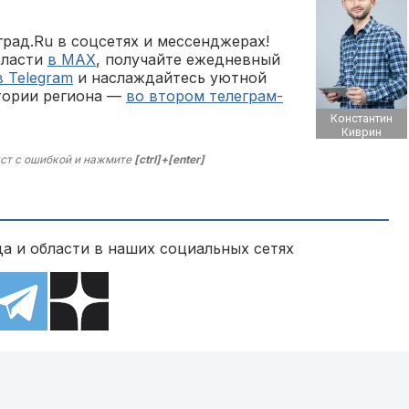
рад.Ru в соцсетях и мессенджерах!
бласти
в MAX
, получайте ежедневный
в Telegram
и наслаждайтесь уютной
тории региона —
во втором телеграм-
Константин
Киврин
ст с ошибкой и нажмите
[ctrl]+[enter]
а и области в наших социальных сетях