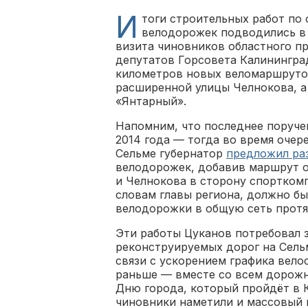
И
тоги строительных работ по
велодорожек подводились в ч
визита чиновников областного п
депутатов Горсовета Калинингра
километров новых веломаршруто
расширенной улицы Челнокова, а
«Янтарный».
Напомним, что последнее поруче
2014 года — тогда во время очер
Сельме губернатор
предложил ра
велодорожек, добавив маршрут о
и Челнокова в сторону спортком
словам главы региона, должно б
велодорожки в общую сеть прот
Эти работы Цуканов потребовал 
реконструируемых дорог на Сельм
связи с ускорением графика вел
раньше — вместе со всем дорож
Дню города, который пройдёт в К
чиновники наметили и массовый 