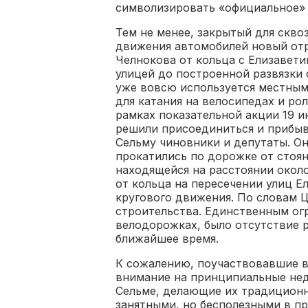
символизировать «официальное»
Тем не менее, закрытый для скво
движения автомобилей новый от
Челнокова от кольца с Елизавети
улицей до построенной развязки
уже вовсю используется местны
для катания на велосипедах и рол
рамках показательной акции 19 и
решили присоединиться и прибы
Сельму чиновники и депутаты. О
прокатились по дорожке от стоян
находящейся на расстоянии окол
от кольца на пересечении улиц Е
кругового движения. По словам Ц
строительства. Единственным ог
велодорожках, было отсутствие р
ближайшее время.
К сожалению, поучаствовавшие в
внимание на принципиальные не
Сельме, делающие их традиционн
занятными, но бесполезными в п