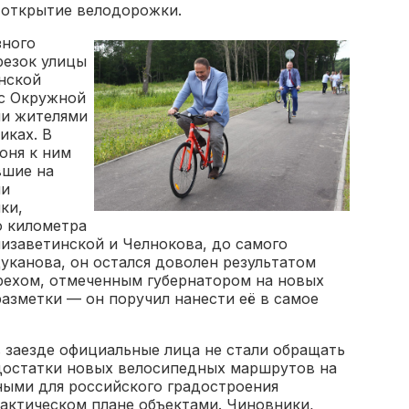
 открытие велодорожки.
зного
резок улицы
нской
 с Окружной
ми жителями
иках. В
юня к ним
вшие на
ни
ки,
о километра
лизаветинской и Челнокова, до самого
уканова, он остался доволен результатом
рехом, отмеченным губернатором на новых
азметки — он поручил нанести её в самое
 заезде официальные лица не стали обращать
достатки новых велосипедных маршрутов на
ыми для российского градостроения
рактическом плане объектами. Чиновники,