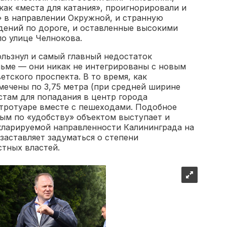
ак «места для катания», проигнорировали и
» в направлении Окружной, и странную
дений по дороге, и оставленные высокими
о улице Челнокова.
ользнул и самый главный недостаток
ьме — они никак не интегрированы с новым
тского проспекта. В то время, как
мечены по 3,75 метра (при средней ширине
стам для попадания в центр города
 тротуаре вместе с пешеходами. Подобное
ным по «удобству» объектом выступает и
кларируемой направленности Калининграда на
заставляет задуматься о степени
стных властей.