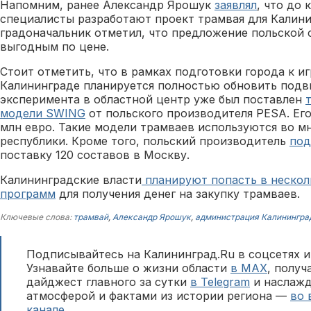
Напомним, ранее Александр Ярошук
заявлял
, что до 
специалисты разработают проект трамвая для Калини
градоначальник отметил, что предложение польской 
выгодным по цене.
Стоит отметить, что в рамках подготовки города к и
Калининграде планируется полностью обновить подви
эксперимента в областной центр уже был поставлен
модели SWING
от польского производителя PESA. Его
млн евро. Такие модели трамваев используются во м
республики. Кроме того, польский производитель
под
поставку 120 составов в Москву.
Калининградские власти
планируют попасть в нескол
программ
для получения денег на закупку трамваев.
Ключевые слова:
трамвай
,
Александр Ярошук
,
администрация Калинингра
Подписывайтесь на Калининград.Ru в соцсетях и
Узнавайте больше о жизни области
в MAX
, полу
дайджест главного за сутки
в Telegram
и наслажд
атмосферой и фактами из истории региона —
во 
канале