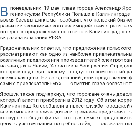
В
понедельник, 19 мая, глава города Александр Яр
генконсулом Республики Польша в Калининграде
время беседы дипломат сообщил, что польский бизне
развитии экономического взаимодействия с регионом
интерес к продолжению поставок в Калининград сов
выразила компания PESA.
Градоначальник ответил, что предложение польского
рассматривают как одно из наиболее привлекательны
различные предложения производителей электротран
на заводах в Чехии, Хорватии и Белоруссии. Опреде
которые подходят нашему городу: это компактный ра
невысокая цена. На сегодняшний день предложение 
самых привлекательных», ― отметил глава областног
Ярошук также подчеркнул, что горожане очень дово
который власти приобрели в 2012 году. Об этом корр
Калининград.Ru сообщили в пресс-службе городской
все компании-производители трамваев представят с
конкурсе победит фирма, которая сумеет предложит
цену, с учётом наших потребностей», ― рассказал гл