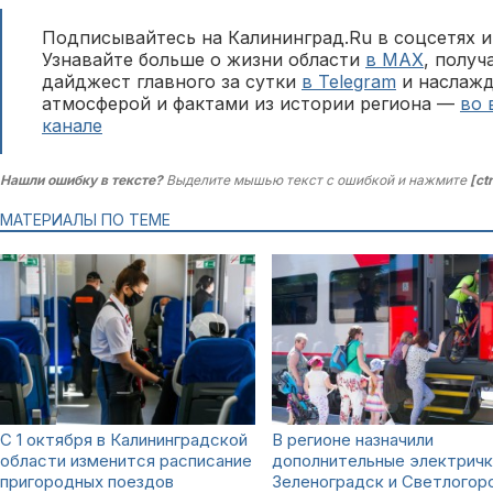
Подписывайтесь на Калининград.Ru в соцсетях и
Узнавайте больше о жизни области
в MAX
, полу
дайджест главного за сутки
в Telegram
и наслажд
атмосферой и фактами из истории региона —
во 
канале
Нашли ошибку в тексте?
Выделите мышью текст с ошибкой и нажмите
[ct
МАТЕРИАЛЫ ПО ТЕМЕ
С 1 октября в Калининградской
В регионе назначили
области изменится расписание
дополнительные электричк
пригородных поездов
Зеленоградск и Светлогор