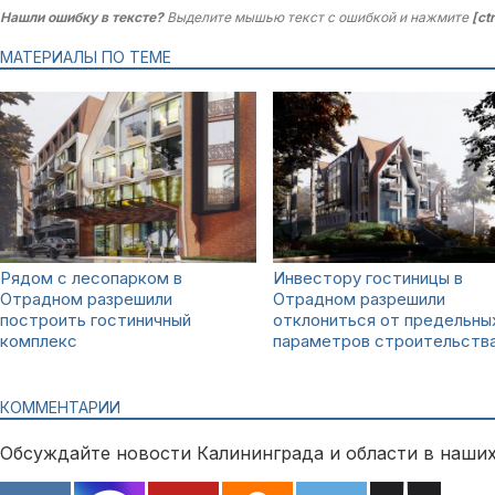
Нашли ошибку в тексте?
Выделите мышью текст с ошибкой и нажмите
[ct
МАТЕРИАЛЫ ПО ТЕМЕ
Рядом с лесопарком в
Инвестору гостиницы в
Отрадном разрешили
Отрадном разрешили
построить гостиничный
отклониться от предельны
комплекс
параметров строительств
КОММЕНТАРИИ
Обсуждайте новости Калининграда и области в наших