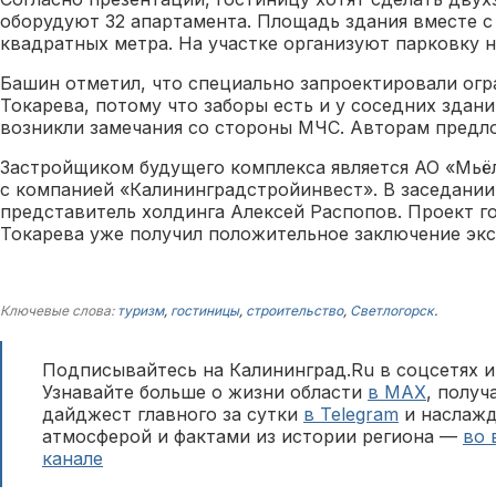
оборудуют 32 апартамента. Площадь здания вместе с
квадратных метра. На участке организуют парковку н
Башин отметил, что специально запроектировали ог
Токарева, потому что заборы есть и у соседних здани
возникли замечания со стороны МЧС. Авторам предло
Застройщиком будущего комплекса является АО «Мьё
с компанией «Калининградстройинвест». В заседании
представитель холдинга Алексей Распопов. Проект г
Токарева уже получил положительное заключение экс
Ключевые слова:
туризм
,
гостиницы
,
строительство
,
Светлогорск
.
Подписывайтесь на Калининград.Ru в соцсетях и
Узнавайте больше о жизни области
в MAX
, полу
дайджест главного за сутки
в Telegram
и наслажд
атмосферой и фактами из истории региона —
во 
канале