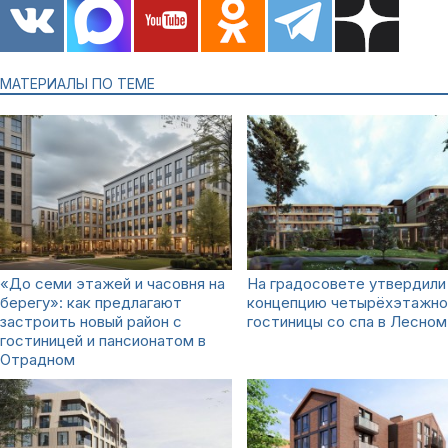
МАТЕРИАЛЫ ПО ТЕМЕ
«До семи этажей и часовня на
На градосовете утвердили
берегу»: как предлагают
концепцию четырёхэтажно
застроить новый район с
гостиницы со спа в Лесном
гостиницей и пансионатом в
Отрадном