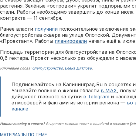
растения. Зелёные «островки» укрепят подпорными с
стали. Работы необходимо завершить до конца июля.
контракта — 11 сентября.
Ранее власти
получили
положительное заключение эк
благоустройства сквера на улице Флотской. Докумен
«Проектант». Работы
планировали
начать ещё в июле 
Площадь территории для благоустройства на Флотск
0,8 гектара. Проект несколько раз обсуждали с насел
Ключевые слова:
благоустройство
,
Елена Дятлова
.
Подписывайтесь на Калининград.Ru в соцсетях и
Узнавайте больше о жизни области
в MAX
, полу
дайджест главного за сутки
в Telegram
и наслажд
атмосферой и фактами из истории региона —
во 
канале
Нашли ошибку в тексте?
Выделите мышью текст с ошибкой и нажмите
[ct
МАТЕРИАЛЫ ПО ТЕМЕ