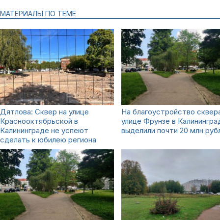
МАТЕРИАЛЫ ПО ТЕМЕ
Дятлова: Сквер на улице
На благоустройство сквера
Краснооктябрьской в
улице Фрунзе в Калинингра
Калининграде не успеют
выделили почти 20 млн руб
сделать к юбилею региона