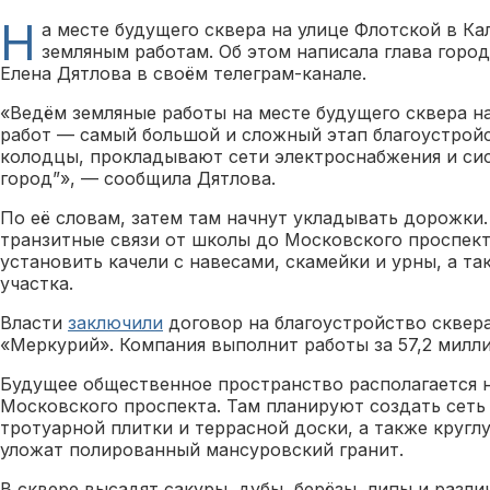
Н
а месте будущего сквера на улице Флотской в Ка
земляным работам. Об этом написала глава горо
Елена Дятлова в своём телеграм-канале.
«Ведём земляные работы на месте будущего сквера н
работ — самый большой и сложный этап благоустрой
колодцы, прокладывают сети электроснабжения и си
город”», — сообщила Дятлова.
По её словам, затем там начнут укладывать дорожки.
транзитные связи от школы до Московского проспект
установить качели с навесами, скамейки и урны, а та
участка.
Власти
заключили
договор на благоустройство сквер
«Меркурий». Компания выполнит работы за 57,2 милли
Будущее общественное пространство располагается 
Московского проспекта. Там планируют создать сет
тротуарной плитки и террасной доски, а также кругл
уложат полированный мансуровский гранит.
В сквере высадят сакуры, дубы, берёзы, липы и разл