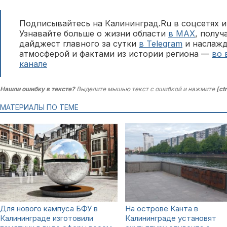
Подписывайтесь на Калининград.Ru в соцсетях и
Узнавайте больше о жизни области
в MAX
, полу
дайджест главного за сутки
в Telegram
и наслажд
атмосферой и фактами из истории региона —
во 
канале
Нашли ошибку в тексте?
Выделите мышью текст с ошибкой и нажмите
[ct
МАТЕРИАЛЫ ПО ТЕМЕ
Для нового кампуса БФУ в
На острове Канта в
Калининграде изготовили
Калининграде установят