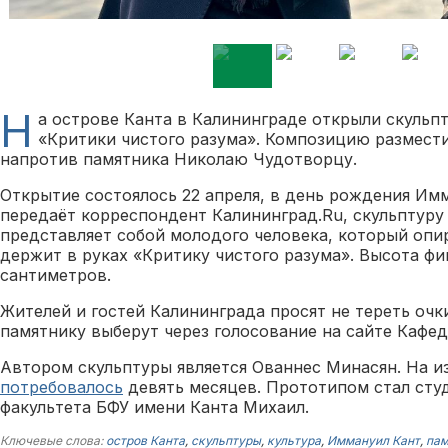
Н
а острове Канта в Калининграде открыли скульп
«Критики чистого разума». Композицию размест
напротив памятника Николаю Чудотворцу.
Открытие состоялось 22 апреля, в день рождения Имм
передаёт корреспондент Калининград.Ru, скульптуру
представляет собой молодого человека, который опир
держит в руках «Критику чистого разума». Высота фи
сантиметров.
Жителей и гостей Калининграда просят не тереть очк
памятнику выберут через голосование на сайте Кафед
Автором скульптуры является Ованнес Минасян. На и
потребовалось
девять месяцев. Прототипом стал сту
факультета БФУ имени Канта Михаил.
Ключевые слова:
остров Канта
,
скульптуры
,
культура
,
Иммануил Кант
,
пам