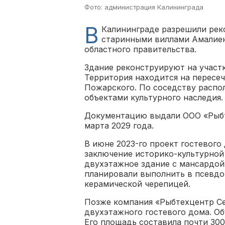
Фото: администрация Калининграда
В
Калининграде разрешили рек
старинными виллами Амалиен
областного правительства.
Здание реконструируют на участк
Территория находится на пересеч
Пожарского. По соседству распол
объектами культурного наследия.
Документацию выдали ООО «Рыбт
марта 2029 года.
В июне 2023-го проект гостевого
заключение историко-культурной
двухэтажное здание с мансардой
планировали выполнить в псевдо
керамической черепицей.
Позже компания «Рыбтехцентр Се
двухэтажного гостевого дома. Об
Его площадь составила почти 30