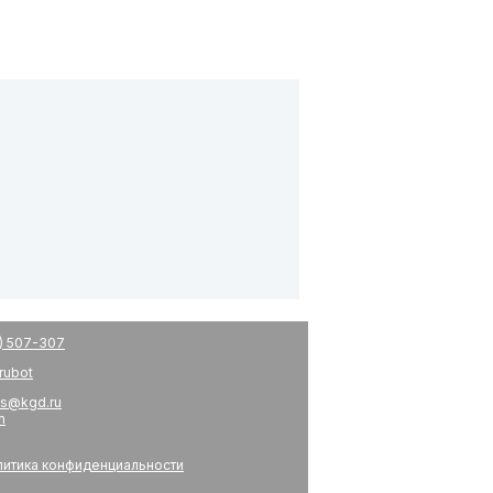
) 507-307
drubot
s@kgd.ru
m
итика конфиденциальности