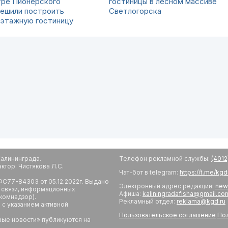
тре Пионерского
гостиницы в лесном массиве
решили построить
Светлогорска
иэтажную гостиницу
алининграда.
Телефон рекламной службы:
(4012
тор: Чистякова Л.С.
Чат-бот в telegram:
https://t.me/kg
С77-84303 от 05.12.2022г. Выдано
Электронный адрес редакции:
new
 связи, информационных
Афиша:
kaliningradafisha@gmail.co
комнадзор).
Рекламный отдел:
reklama@kgd.ru
с указанием активной
Пользовательское соглашение
Пол
вые новости» публикуются на