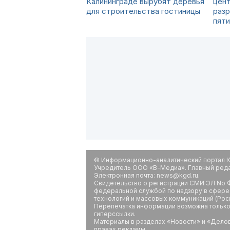
Калининграде вырубят деревья
цен
для строительства гостиницы
раз
пят
© Информационно-аналитический портал К
Учредитель ООО «В-Медиа». Главный редак
Электронная почта: news@kgd.ru.
Свидетельство о регистрации СМИ ЭЛ No Ф
федеральной службой по надзору в сфере
технологий и массовых коммуникаций (Рос
Перепечатка информации возможна только 
гиперссылки.
Материалы в разделах «Новости» и «Дело
правах рекламы.