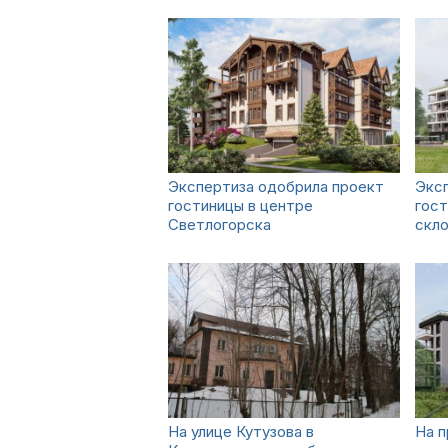
Экспертиза одобрила проект
Экс
гостиницы в центре
гос
Светлогорска
скло
На улице Кутузова в
На 