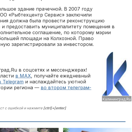
ольшое здание прачечной. В 2007 году
ООО «Рыбтехцентр Сервис» заключили
ания должна была провести реконструкцию
и и предоставить муниципалитету помещения в
полнительное соглашение, по которому мэрии
большей площади на Колхозной. Право
ную зарегистрировали за инвестором.
рад.Ru в соцсетях и мессенджерах!
бласти
в MAX
, получайте ежедневный
в Telegram
и наслаждайтесь уютной
тории региона —
во втором телеграм-
Калининград.Ru
ст с ошибкой и нажмите
[ctrl]+[enter]