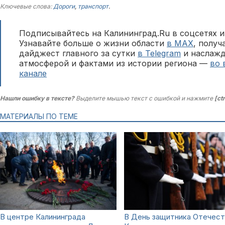
Ключевые слова:
Дороги
,
транспорт
.
Подписывайтесь на Калининград.Ru в соцсетях и
Узнавайте больше о жизни области
в MAX
, полу
дайджест главного за сутки
в Telegram
и наслажд
атмосферой и фактами из истории региона —
во 
канале
Нашли ошибку в тексте?
Выделите мышью текст с ошибкой и нажмите
[ct
МАТЕРИАЛЫ ПО ТЕМЕ
В центре Калининграда
В День защитника Отечест