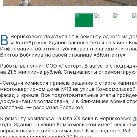
В
Черняховске приступают к ремонту одного из до
«Порт-Артур». Здание располагается на улице Ком
Информацию об этом опубликовал глава администра
Виктор Вобликов на своей странице «ВКонтакте».
Работы выполнит ООО «Лестер». В августе с подрядч
на 21,5 миллиона рублей. Специалисты отремонтирую
«Сегодня комиссия приняла решение о старте капита
многоквартирном доме №13 на улице Комсомольской.
фасад и кровля. Все подготовительные этапы пройде
документация согласована, и в ближайшее время стр
работам», — рассказал Вобликов.
К ремонту комплекса начала XX века в Черняховске
п
года. Здание на улице Комсомольской имеет несколь
первых пяти секций занималась СК «Стандарт». Рабо
здания завершили весной 2025 года.