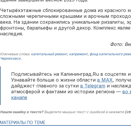
Четырёхэтажные сблокированные дома из красного к
сложными черепичными крышами и арочным проходо
века. На здании сохранились уникальные ризалиты, э
фронтоны, баральефы и другой декор. Комплекс являе
наследия.
Фото: Ви
Ключевые слова:
капитальный ремонт
,
капремонт
,
фонд капитального рем
Черняховск
.
Подписывайтесь на Калининград.Ru в соцсетях и
Узнавайте больше о жизни области
в MAX
, полу
дайджест главного за сутки
в Telegram
и наслажд
атмосферой и фактами из истории региона —
во 
канале
Нашли ошибку в тексте?
Выделите мышью текст с ошибкой и нажмите
[ct
МАТЕРИАЛЫ ПО ТЕМЕ