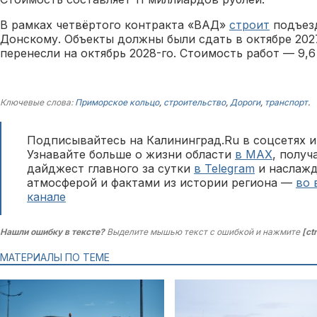
В рамках четвёртого контракта «ВАД»
строит
подъезд
Донскому. Объекты должны были сдать в октябре 202
перенесли на октябрь 2028-го. Стоимость работ — 9,6
Ключевые слова:
Приморское кольцо
,
строительство
,
Дороги
,
транспорт
.
Подписывайтесь на Калининград.Ru в соцсетях и
Узнавайте больше о жизни области
в MAX
, полу
дайджест главного за сутки
в Telegram
и наслажд
атмосферой и фактами из истории региона —
во 
канале
Нашли ошибку в тексте?
Выделите мышью текст с ошибкой и нажмите
[ct
МАТЕРИАЛЫ ПО ТЕМЕ