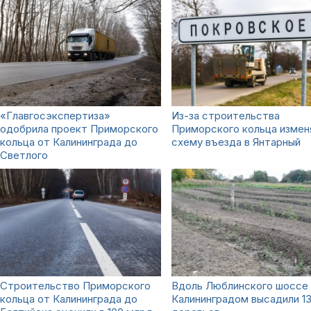
«Главгосэкспертиза»
Из-за строительства
одобрила проект Приморского
Приморского кольца измен
кольца от Калининграда до
схему въезда в Янтарный
Светлого
Строительство Приморского
Вдоль Люблинского шоссе
кольца от Калининграда до
Калининградом высадили 1