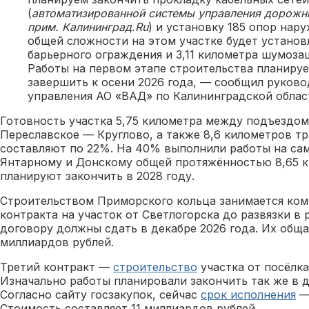
(
автоматизированной системы управления дорож
прим. Калининград.Ru
) и установку 185 опор нар
общей сложности на этом участке будет установ
барьерного ограждения и 3,11 километра шумоза
Работы на первом этапе строительства планиру
завершить к осени 2026 года, — сообщил руково
управления АО «ВАД» по Калининградской облас
Готовность участка 5,75 километра между подъездом
Переславское — Круглово, а также 8,6 километров т
составляют по 22%. На 40% выполнили работы на сам
Янтарному и Донскому общей протяжённостью 8,65 к
планируют закончить в 2028 году.
Строительством Приморского кольца занимается ком
контракта на участок от Светлогорска до развязки в 
договору должны сдать в декабре 2026 года. Их общ
миллиардов рублей.
Третий контракт —
строительство
участка от посёлка
Изначально работы планировали закончить так же в д
Согласно сайту госзакупок, сейчас
срок исполнения
— 
Стоимость составляет 11 миллиардов рублей.