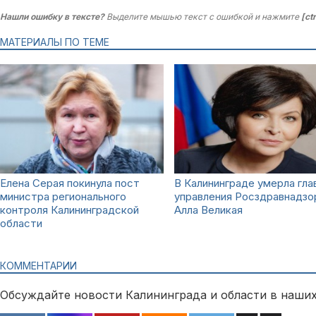
Нашли ошибку в тексте?
Выделите мышью текст с ошибкой и нажмите
[ct
МАТЕРИАЛЫ ПО ТЕМЕ
Елена Серая покинула пост
В Калининграде умерла гла
министра регионального
управления Росздравнадзо
контроля Калининградской
Алла Великая
области
КОММЕНТАРИИ
Обсуждайте новости Калининграда и области в наших