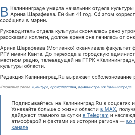
В
Калининграде умерла начальник отдела культур
Арина Шарафеева. Ей был 41 год. Об этом коррес
сообщили в мэрии.
Руководитель отдела культуры скончалась рано утром 
рассказали коллеги, долгое время она лечилась от он
Арина Шарафеева (Мотиенко) оканчивала факультет 
РГУ имени Канта. До перехода в городскую админист
местном радио, телеведущей на ГТРК «Калининград»,
культуры области.
Редакция Калининград.Ru выражает соболезнование 
Ключевые слова:
культура
,
происшествия
,
администрация Калининграда
.
Подписывайтесь на Калининград.Ru в соцсетях и
Узнавайте больше о жизни области
в MAX
, полу
дайджест главного за сутки
в Telegram
и наслажд
атмосферой и фактами из истории региона —
во 
канале