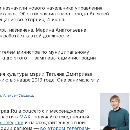
 назначили нового начальника управления
ахалюк. Об этом заявил глава города Алексей
щания во вторник, 4 июня.
уры назначена. Марина Анатольевна
 работает в этой должности, —
ителем министра по муниципальному
, а до этого — замглавы администрации
ия культуры мэрии Татьяна Дмитриева
ию в январе 2019 года. Она занимала эту
а
,
Алексей Силанов
.
рад.Ru в соцсетях и мессенджерах!
бласти
в MAX
, получайте ежедневный
в Telegram
и наслаждайтесь уютной
тории региона —
во втором телеграм-