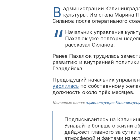
В
администрации Калининграда
культуры. Им стала Марина П
Силанов после оперативного сове
Начальник управления культ
Пахалюк уже полторы недели
рассказал Силанов.
Ранее Пахалюк трудилась замест
развитию и внутренней политики
Гвардейска.
Предыдущий начальник управлен
уволилась
по собственному желан
должность около трёх месяцев.
Ключевые слова:
администрация Калининград
Подписывайтесь на Калининг
Узнавайте больше о жизни о
дайджест главного за сутки
атмосферой и фактами из ис