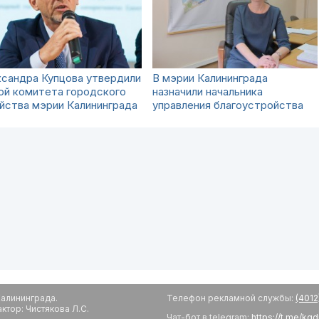
сандра Купцова утвердили
В мэрии Калининграда
ой комитета городского
назначили начальника
йства мэрии Калининграда
управления благоустройства
алининграда.
Телефон рекламной службы:
(4012
тор: Чистякова Л.С.
Чат-бот в telegram:
https://t.me/kg