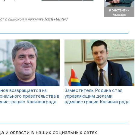
Константин
Амозов
ст с ошибкой и нажмите
[ctrl]+[enter]
нов возвращается из
Заместитель Родина стал
онального правительства в
управляющим делами
инистрацию Калининграда
администрации Калининграда
а и области в наших социальных сетях