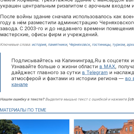
украшен центральным ризалитом с арочным входом и
После войны здание сначала использовалось как вое
году в нём разместили администрацию Черняховско
завода. С 2003-го и до недавнего времени помещени
мастерские, офисы фирм и учреждений.
Ключевые слова:
история
,
памятники
,
Черняховск
,
гостиницы
,
туризм
,
арх
Подписывайтесь на Калининград.Ru в соцсетях и
Узнавайте больше о жизни области
в MAX
, полу
дайджест главного за сутки
в Telegram
и наслажд
атмосферой и фактами из истории региона —
во 
канале
Нашли ошибку в тексте?
Выделите мышью текст с ошибкой и нажмите
[ct
МАТЕРИАЛЫ ПО ТЕМЕ