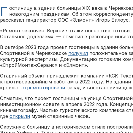
Г
остиницу в здании больницы XIX века в Черняхов
новогодним праздникам. Об этом корреспонденту
рассказал гендиректор ООО «Элмонт» Игорь Билоус.
«Ремонт закончен. Верхние этажи полностью готовы, 
Остальное доделаем», — отметил в разговоре инвест
В октябре 2023 года проект гостиницы в здании больн
Спортивной в Черняховске
получил
положительное за
культурной экспертизы. Документацию готовили ком
«СтройМонтажСервис» и «Элмонт».
Старинный объект принадлежит компании «КСК-Текст
к противоаварийным работам в 2022 году. На здании
кровлю,
отремонтировали
фасад и восстановили дек
Отметим, что проект гостиницы на улице Спортивно
инвестиционном совете в апреле 2022 года. Концепц
кинематографу. Частью туристического комплекса ст
где
открыли
музей старинных часов.
Окружную больницу в историческом стиле построили 
Эмиля Хофмана. Трёхэтажное здание с мансардой вып