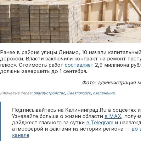
Ранее в районе улицы Динамо, 10 начали капитальны
дорожки. Власти заключили контракт на ремонт трот
плюс». Стоимость работ
составляет
2,9 миллиона руб
должны завершить до 1 сентября.
Фото: администрация м
Ключевые слова:
благоустройство
,
Светлогорск
,
озеленение
.
Подписывайтесь на Калининград.Ru в соцсетях и
Узнавайте больше о жизни области
в MAX
, полу
дайджест главного за сутки
в Telegram
и наслажд
атмосферой и фактами из истории региона —
во 
канале