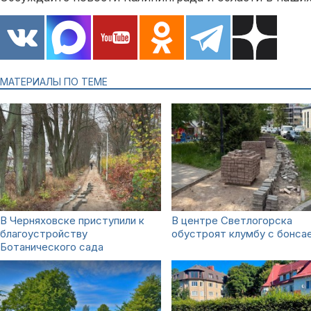
МАТЕРИАЛЫ ПО ТЕМЕ
В Черняховске приступили к
В центре Светлогорска
благоустройству
обустроят клумбу с бонса
Ботанического сада