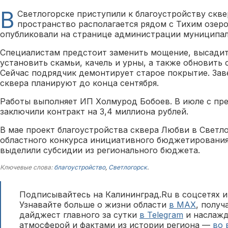
В
Светлогорске приступили к благоустройству скв
пространство располагается рядом с Тихим озер
опубликовали на странице администрации муниципал
Специалистам предстоит заменить мощение, высадит
установить скамьи, качель и урны, а также обновить
Сейчас подрядчик демонтирует старое покрытие. За
сквера планируют до конца сентября.
Работы выполняет ИП Холмурод Бобоев. В июле с п
заключили контракт на 3,4 миллиона рублей.
В мае проект благоустройства сквера Любви в Светл
областного конкурса инициативного бюджетирования
выделили субсидии из регионального бюджета.
Ключевые слова:
благоустройство
,
Светлогорск
.
Подписывайтесь на Калининград.Ru в соцсетях и
Узнавайте больше о жизни области
в MAX
, полу
дайджест главного за сутки
в Telegram
и наслажд
атмосферой и фактами из истории региона —
во 