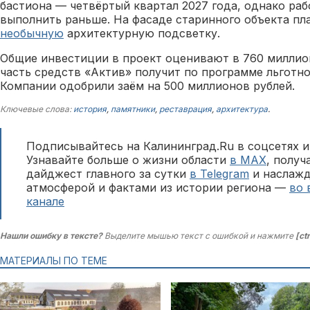
бастиона — четвёртый квартал 2027 года, однако ра
выполнить раньше. На фасаде старинного объекта пл
необычную
архитектурную подсветку.
Общие инвестиции в проект оценивают в 760 миллио
часть средств «Актив» получит по программе льготно
Компании одобрили заём на 500 миллионов рублей.
Ключевые слова:
история
,
памятники
,
реставрация
,
архитектура
.
Подписывайтесь на Калининград.Ru в соцсетях и
Узнавайте больше о жизни области
в MAX
, полу
дайджест главного за сутки
в Telegram
и наслажд
атмосферой и фактами из истории региона —
во 
канале
Нашли ошибку в тексте?
Выделите мышью текст с ошибкой и нажмите
[ct
МАТЕРИАЛЫ ПО ТЕМЕ