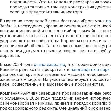
подлинности. Это не новодел: реставрация точеч
проводится только там, где конструкция действ
сообщил представитель инвестора.
В марте на эскарповой стене бастиона «Грольман»
пр
Зелёные насаждения убрали на основании акта о нео
ликвидации аварий и последствий чрезвычайных сит
установили, что из-за недостаточного почвенного по
удерживаются за счёт стены. Корневая система и нак
исторический объект. Также некоторые растения угр
основании документа выдали разрешение на вырубку 
деревьев.
В мае 2024 года
стало известно
, что территорию вок
Калининграде хотят превратить в
ландшафтный парк
расположен крупный земельный массив с деревьями,
живописным видом. На участке планируют провести 
кафе, общественные и выставочные пространства.
Компания «Актив» завершила противоаварийные рабо
«Грольман». В 2024 году подрядчик вернул историче
отремонтировал карнизы, привёл в порядок кровлю 
подковообразного редюита. Официальный срок завер