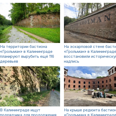
На территории бастиона
На эскарповой стене баст
«Грольман» в Калининграде
«Грольман» в Калининград
планируют вырубить ещё 116
восстановили историческ
деревьев
надпись
В Калининграде ищут
На крыше редюита бастио
подрядчика для продолжения
«Грольман» в Калининград