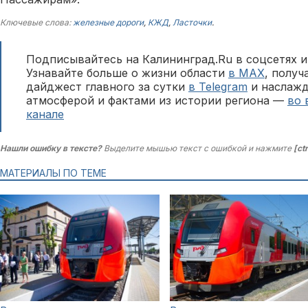
Ключевые слова:
железные дороги
,
КЖД
,
Ласточки
.
Подписывайтесь на Калининград.Ru в соцсетях и
Узнавайте больше о жизни области
в MAX
, полу
дайджест главного за сутки
в Telegram
и наслажд
атмосферой и фактами из истории региона —
во 
канале
Нашли ошибку в тексте?
Выделите мышью текст с ошибкой и нажмите
[ct
МАТЕРИАЛЫ ПО ТЕМЕ