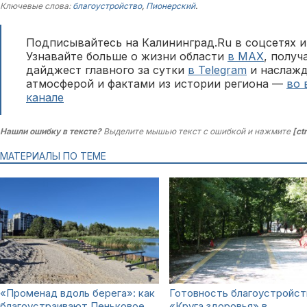
Ключевые слова:
благоустройство
,
Пионерский
.
Подписывайтесь на Калининград.Ru в соцсетях и
Узнавайте больше о жизни области
в MAX
, полу
дайджест главного за сутки
в Telegram
и наслажд
атмосферой и фактами из истории региона —
во 
канале
Нашли ошибку в тексте?
Выделите мышью текст с ошибкой и нажмите
[ct
МАТЕРИАЛЫ ПО ТЕМЕ
«Променад вдоль берега»: как
Готовность благоустройст
благоустраивают Пеньковое
«Круга здоровья» в