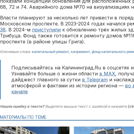
показали концепции обновления для расположенных 
68, 72 и 74. Аварийного дома №70 на визуализациях н
Власти планируют за несколько лет привести в поря
Московском проспекте. В 2023-2024 годах начался р
38
. В 2024-м
приступили
к обновлению трёх жилых зд
Трибуца. Фонд также готовится к ремонту домов №11
проспекте (в районе улицы Грига).
Ключевые слова:
капитальный ремонт
,
капремонт
,
фонд капитального рем
Подписывайтесь на Калининград.Ru в соцсетях и
Узнавайте больше о жизни области
в MAX
, полу
дайджест главного за сутки
в Telegram
и наслажд
атмосферой и фактами из истории региона —
во 
канале
Нашли ошибку в тексте?
Выделите мышью текст с ошибкой и нажмите
[ct
МАТЕРИАЛЫ ПО ТЕМЕ