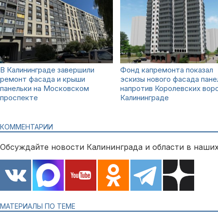
В Калининграде завершили
Фонд капремонта показал
ремонт фасада и крыши
эскизы нового фасада пане
панельки на Московском
напротив Королевских воро
проспекте
Калининграде
КОММЕНТАРИИ
Обсуждайте новости Калининграда и области в наших
МАТЕРИАЛЫ ПО ТЕМЕ