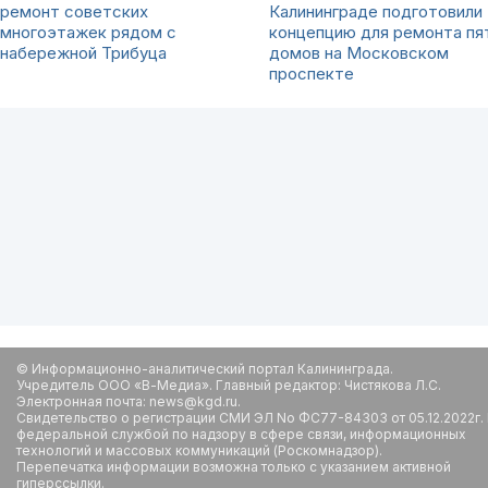
ремонт советских
Калининграде подготовили
многоэтажек рядом с
концепцию для ремонта пя
набережной Трибуца
домов на Московском
проспекте
© Информационно-аналитический портал Калининграда.
Учредитель ООО «В-Медиа». Главный редактор: Чистякова Л.С.
Электронная почта: news@kgd.ru.
Свидетельство о регистрации СМИ ЭЛ No ФС77-84303 от 05.12.2022г.
федеральной службой по надзору в сфере связи, информационных
технологий и массовых коммуникаций (Роскомнадзор).
Перепечатка информации возможна только с указанием активной
гиперссылки.