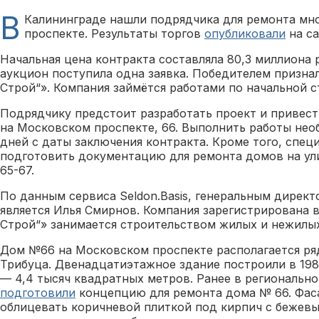
В
Калининграде нашли подрядчика для ремонта мн
проспекте. Результаты торгов
опубликовали
на са
Начальная цена контракта составляла 80,3 миллиона 
аукцион поступила одна заявка. Победителем призна
Строй“». Компания займётся работами по начальной с
Подрядчику предстоит разработать проект и привест
на Московском проспекте, 66. Выполнить работы нео
дней с даты заключения контракта. Кроме того, спе
подготовить документацию для ремонта домов на ули
65-67.
По данным сервиса Seldon.Basis, генеральным директ
является Илья Смирнов. Компания зарегистрирована в
Строй“» занимается строительством жилых и нежилых
Дом №66 на Московском проспекте располагается ря
Трибуца. Двенадцатиэтажное здание построили в 198
— 4,4 тысяч квадратных метров. Ранее в региональн
подготовили
концепцию для ремонта дома № 66. Фаса
облицевать коричневой плиткой под кирпич с бежевы