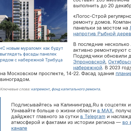
выполнить до 20 декабр
«Логос-Строй регулярн
ремонту домов. Компан
панельки за мостом на
напротив Рыбной дере
В последние несколько 
«С новым муралом»: как будут
активно ремонтируют с
выглядеть фасады панелек
Подрядчики обновили 
рядом с набережной Трибуца
Эпроновской
,
Октябрьс
набережной
. В 2023 го
на Московском проспекте, 14-22. Фасад здания
плани
виноградом.
Ключевые слова:
капремонт
,
фонд капитального ремонта
.
Подписывайтесь на Калининград.Ru в соцсетях и
Узнавайте больше о жизни области
в MAX
, полу
дайджест главного за сутки
в Telegram
и наслажд
атмосферой и фактами из истории региона —
во 
канале