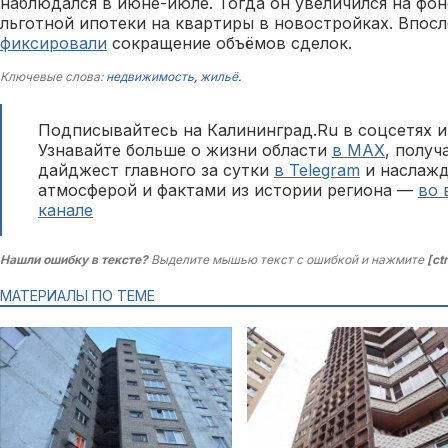
наблюдался в июне-июле. Тогда он увеличился на фо
льготной ипотеки на квартиры в новостройках. Впос
фиксировали
сокращение объёмов сделок.
Ключевые слова:
недвижимость
,
жильё
.
Подписывайтесь на Калининград.Ru в соцсетях и
Узнавайте больше о жизни области
в MAX
, полу
дайджест главного за сутки
в Telegram
и наслажд
атмосферой и фактами из истории региона —
во 
канале
Нашли ошибку в тексте?
Выделите мышью текст с ошибкой и нажмите
[ct
МАТЕРИАЛЫ ПО ТЕМЕ