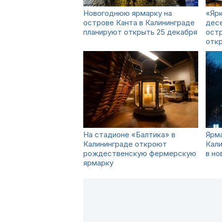
Новогоднюю ярмарку на
«Ярк
острове Канта в Калининграде
десе
планируют открыть 25 декабря
остр
откр
На стадионе «Балтика» в
Ярма
Калининграде откроют
Кали
рождественскую фермерскую
в но
ярмарку