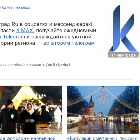
в Канта
,
ярмарка
.
рад.Ru в соцсетях и мессенджерах!
бласти
в MAX
, получайте ежедневный
в Telegram
и наслаждайтесь уютной
тории региона —
во втором телеграм-
Калининград.Ru
ст с ошибкой и нажмите
[ctrl]+[enter]
ре фотозон и необычной
«Бабушкин сметанник, пышки с