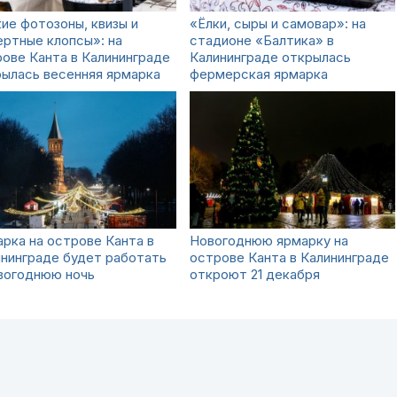
ие фотозоны, квизы и
«Ёлки, сыры и самовар»: на
ртные клопсы»: на
стадионе «Балтика» в
ове Канта в Калининграде
Калининграде открылась
ылась весенняя ярмарка
фермерская ярмарка
рка на острове Канта в
Новогоднюю ярмарку на
нинграде будет работать
острове Канта в Калининграде
вогоднюю ночь
откроют 21 декабря